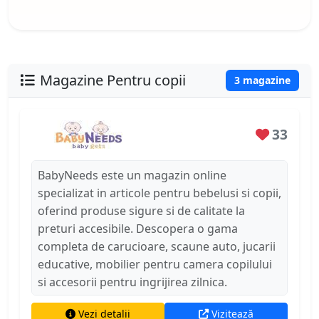
Magazine Pentru copii
3 magazine
33
BabyNeeds este un magazin online
specializat in articole pentru bebelusi si copii,
oferind produse sigure si de calitate la
preturi accesibile. Descopera o gama
completa de carucioare, scaune auto, jucarii
educative, mobilier pentru camera copilului
si accesorii pentru ingrijirea zilnica.
Magazinul BabyNeeds colaboreaza cu
Vezi detalii
Vizitează
branduri de top din domeniul produselor