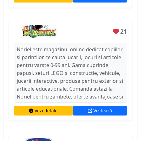
pentru copii si ofera livrare rapida in toata
Romania. Alege BabyNeeds pentru confort,
siguranta si calitate in fiecare etapa de
21
crestere a copilului tau.
Noriel este magazinul online dedicat copiilor
si parintilor ce cauta jucarii, jocuri si articole
pentru varste 0-99 ani. Gama cuprinde
papusi, seturi LEGO si constructie, vehicule,
jucarii interactive, produse pentru exterior si
articole educationale. Comanda astazi la
Noriel pentru zambete, oferte avantajoase si
livrare in toata Romania.
Vezi detalii
Vizitează