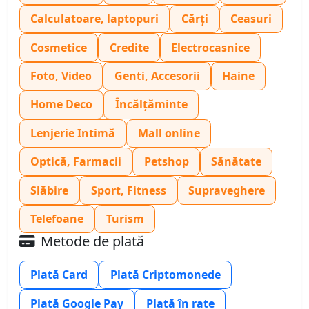
Calculatoare, laptopuri
Cărți
Ceasuri
Cosmetice
Credite
Electrocasnice
Foto, Video
Genti, Accesorii
Haine
Home Deco
Încălțăminte
Lenjerie Intimă
Mall online
Optică, Farmacii
Petshop
Sănătate
Slăbire
Sport, Fitness
Supraveghere
Telefoane
Turism
Metode de plată
Plată Card
Plată Criptomonede
Plată Google Pay
Plată în rate